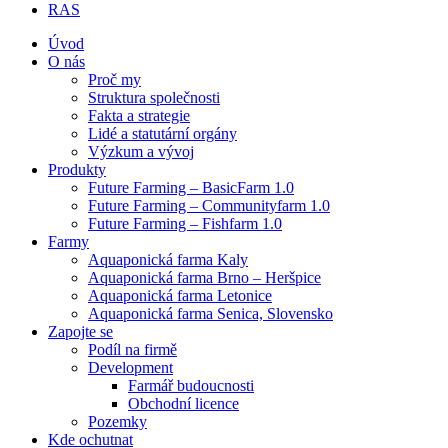
RAS
Úvod
O nás
Proč my
Struktura společnosti
Fakta a strategie
Lidé a statutární orgány
Výzkum a vývoj
Produkty
Future Farming – BasicFarm 1.0
Future Farming – Communityfarm 1.0
Future Farming – Fishfarm 1.0
Farmy
Aquaponická farma Kaly
Aquaponická farma Brno – Heršpice
Aquaponická farma Letonice
Aquaponická farma Senica, Slovensko
Zapojte se
Podíl na firmě
Development
Farmář budoucnosti
Obchodní licence
Pozemky
Kde ochutnat