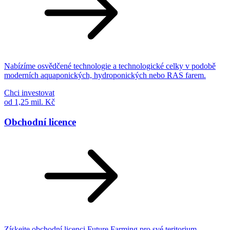
Nabízíme osvědčené technologie a technologické celky v podobě
moderních aquaponických, hydroponických nebo RAS farem.
Chci investovat
od 1,25 mil. Kč
Obchodní licence
Získejte obchodní licenci Future Farming pro své teritorium