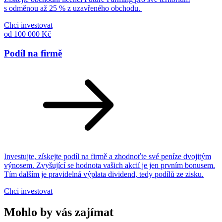
s odměnou až 25 % z uzavřeného obchodu.
Chci investovat
od 100 000 Kč
Podíl na firmě
Investujte, získejte podíl na firmě a zhodnoťte své peníze dvojitým
výnosem. Zvyšující se hodnota vašich akcií je jen prvním bonusem.
Tím dalším je pravidelná výplata dividend, tedy podílů ze zisku.
Chci investovat
Mohlo by vás zajímat