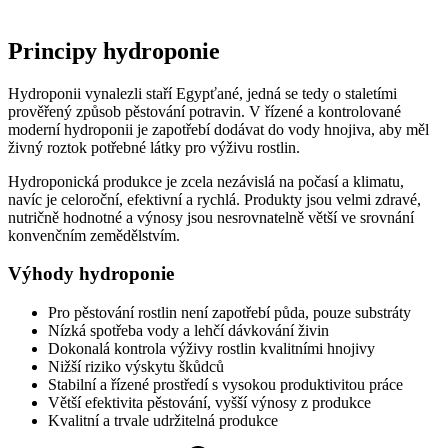
Principy hydroponie
Hydroponii vynalezli staří Egypťané, jedná se tedy o staletími
prověřený způsob pěstování potravin. V řízené a kontrolované
moderní hydroponii je zapotřebí dodávat do vody hnojiva, aby měl
živný roztok potřebné látky pro výživu rostlin.
Hydroponická produkce je zcela nezávislá na počasí a klimatu,
navíc je celoroční, efektivní a rychlá. Produkty jsou velmi zdravé,
nutričně hodnotné a výnosy jsou nesrovnatelně větší ve srovnání
konvenčním zemědělstvím.
Výhody hydroponie
Pro pěstování rostlin není zapotřebí půda, pouze
substráty
Nízká spotřeba vody a l
ehčí dávkování živin
Dokonalá kontrola výživy rostlin kvalitními hnojivy
Nižší riziko výskytu škůdců
Stabilní a řízené prostředí s vysokou produktivitou práce
Větší efektivita pěstování, v
yšší výnosy z produkce
Kvalitní a trvale udržitelná produkce