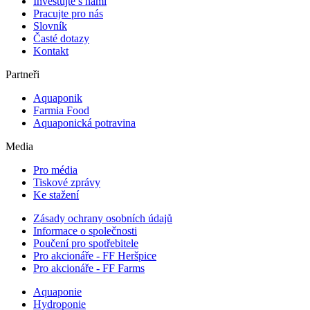
Investujte s námi
Pracujte pro nás
Slovník
Časté dotazy
Kontakt
Partneři
Aquaponik
Farmia Food
Aquaponická potravina
Media
Pro média
Tiskové zprávy
Ke stažení
Zásady ochrany osobních údajů
Informace o společnosti
Poučení pro spotřebitele
Pro akcionáře - FF Heršpice
Pro akcionáře - FF Farms
Aquaponie
Hydroponie