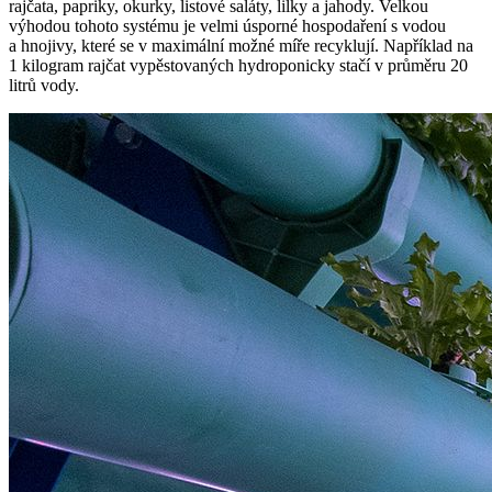
rajčata, papriky, okurky, listové saláty, lilky a jahody. Velkou
výhodou tohoto systému je velmi úsporné hospodaření s vodou
a hnojivy, které se v maximální možné míře recyklují. Například na
1 kilogram rajčat vypěstovaných hydroponicky stačí v průměru 20
litrů vody.