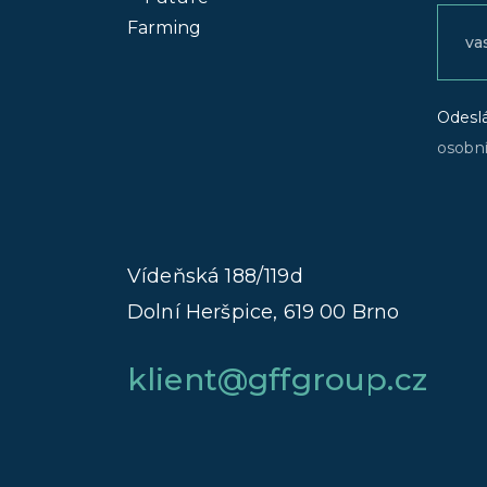
Odesl
osobní
Vídeňská 188/119d
Dolní Heršpice, 619 00 Brno
klient@gffgroup.cz