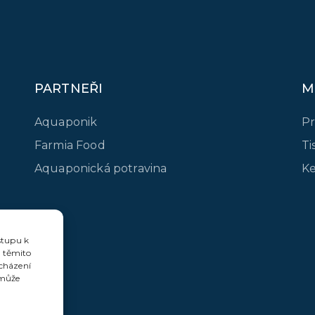
PARTNEŘI
M
Aquaponik
Pr
Farmia Food
Ti
Aquaponická potravina
Ke
stupu k
s těmito
ocházení
 může