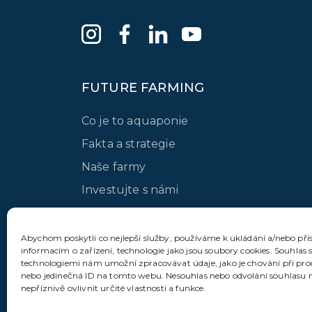
FUTURE FARMING
Co je to aquaponie
Fakta a strategie
Naše farmy
Investujte s námi
Pracujte pro nás
Slovník
Abychom poskytli co nejlepší služby, používáme k ukládání a/nebo pří
informacím o zařízení, technologie jako jsou soubory cookies. Souhlas 
Časté dotazy
technologiemi nám umožní zpracovávat údaje, jako je chování při pr
nebo jedinečná ID na tomto webu. Nesouhlas nebo odvolání souhlasu
Kontakt
nepříznivě ovlivnit určité vlastnosti a funkce.