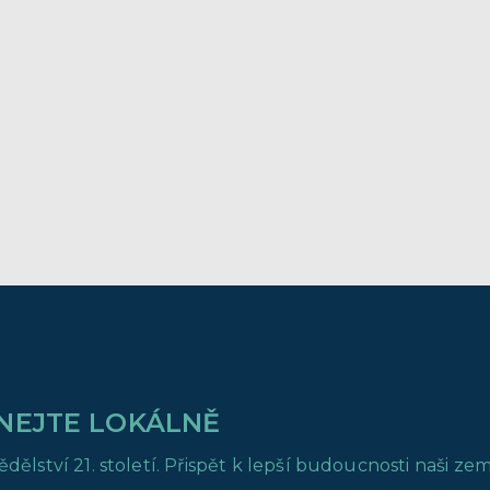
NEJTE LOKÁLNĚ
ství 21. století. Přispět k lepší budoucnosti naši zem