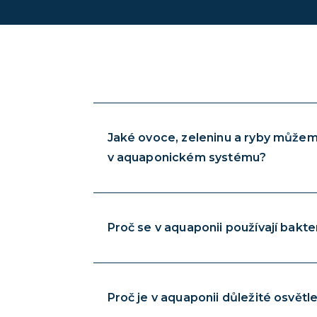
Jaké ovoce, zeleninu a ryby může
v aquaponickém systému?
Proč se v aquaponii používají bakte
Proč je v aquaponii důležité osvětl