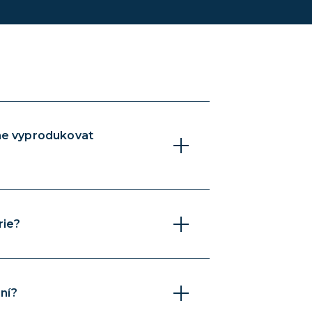
me vyprodukovat
rie?
ení?