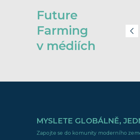
Future
Farming
v médiích
MYSLETE GLOBÁLNĚ, JED
Zapojte se do komunity moderního zeměděl