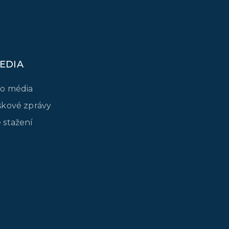
EDIA
o média
skové zprávy
 stažení