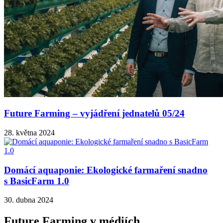
Future Farming – vyjádření jednatelů 05/24
28. května 2024
Domácí aquaponie: Ekologické farmaření snadno
s BasicFarm 1.0
30. dubna 2024
Future Farming v médiích