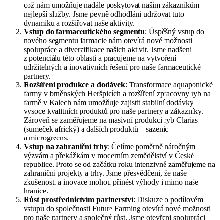
což nám umožňuje nadále poskytovat našim zákazníkům
nejlepší služby. Jsme pevně odhodláni udržovat tuto
dynamiku a rozšiřovat naše aktivity.
Vstup do farmaceutického segmentu
: Úspěšný vstup do
nového segmentu farmacie nám otevírá nové možnosti
spolupráce a diverzifikace našich aktivit. Jsme nadšeni
z potenciálu této oblasti a pracujeme na vytvoření
udržitelných a inovativních řešení pro naše farmaceutické
partnery.
Rozšíření produkce a dodávek
: Transformace aquaponické
farmy v brněnských Heršpicích a rozšíření zpracovny ryb na
farmě v Kalech nám umožňuje zajistit stabilní dodávky
vysoce kvalitních produktů pro naše partnery a zákazníky.
Zároveň se zaměřujeme na masivní produkci ryb Clarias
(sumeček africký) a dalších produktů – sazenic
a microgreens.
Vstup na zahraniční trhy
: Čelíme poměrně náročným
výzvám a překážkám v moderním zemědělství v České
republice. Proto se od začátku roku intenzivně zaměřujeme na
zahraniční projekty a trhy. Jsme přesvědčeni, že naše
zkušenosti a inovace mohou přinést výhody i mimo naše
hranice.
Růst prostřednictvím partnerství
: Diskuze o podílovém
vstupu do společnosti Future Farming otevírá nové možnosti
pro naše partnery a společný růst. Jsme otevřeni spolupráci