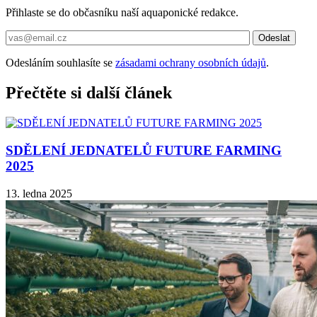
Přihlaste se do občasníku naší aquaponické redakce.
Odesláním souhlasíte se
zásadami ochrany osobních údajů
.
Přečtěte si další článek
SDĚLENÍ JEDNATELŮ FUTURE FARMING
2025
13. ledna 2025