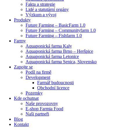
Fakta a strategie
Lidé a statutární orgány
Výzkum a vývoj
Produkty
Future Farming – BasicFarm 1.0
Future Farming – Communityfarm 1.0
Future Farming – Fishfarm 1.0
Farmy
Aquaponická farma Kaly
Aquaponická farma Brno – Heršpice
Aquaponická farma Letonice
Aquaponická farma Senica, Slovensko
Zapojte se
Podíl na firmě
Development
Farmář budoucnosti
Obchodní licence
Pozemky
Kde ochutnat
Naše provozovny
E-shop Farmia Food
Naši partneři
Blog
Kontakt