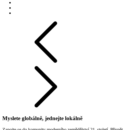
Myslete globálně, jednejte lokálně
Zapojte se do komunity moderního zemědělství 21. století. Přispět