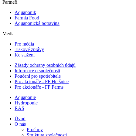
Partneři
Aquaponik
Farmia Food
Aquaponická potravina
Media
Pro média
Tiskové zprávy
Ke stažení
Zásady ochrany osobních údajů
Informace o společnosti
Poučení pro spotřebitele
Pro akcionáře - FF Heršpice
Pro akcionáře - FF Farms
Aquaponie
Hydroponie
RAS
Úvod
O nás
Proč my
Struktura společnosti